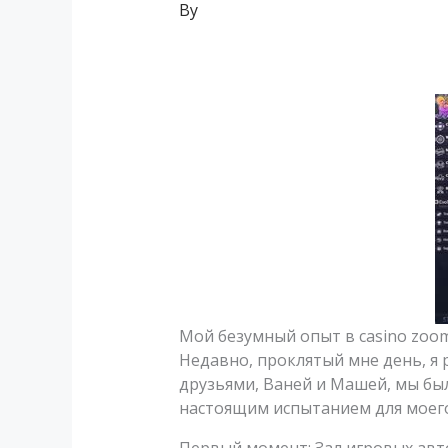
By
Мой безумный опыт в casino zoo
Недавно, проклятый мне день, я 
друзьями, Ваней и Машей, мы был
настоящим испытанием для моего