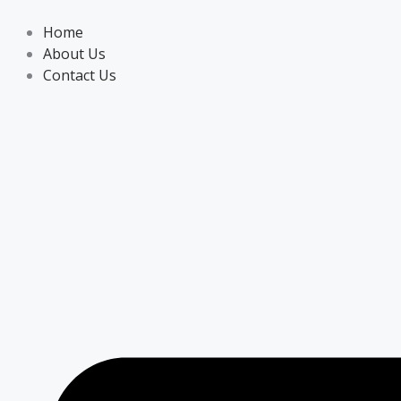
Skip
to
Home
content
About Us
Contact Us