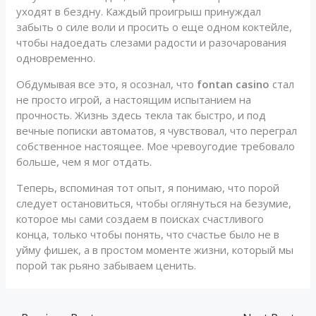
уходят в бездну. Каждый проигрыш принуждал
забыть о силе воли и просить о еще одном коктейле,
чтобы надоедать слезами радости и разочарования
одновременно.
Обдумывая все это, я осознал, что
fontan casino
стал
не просто игрой, а настоящим испытанием на
прочность. Жизнь здесь текла так быстро, и под
вечные пописки автоматов, я чувствовал, что переграл
собственное настоящее. Мое чревоугодие требовало
больше, чем я мог отдать.
Теперь, вспоминая тот опыт, я понимаю, что порой
следует остановиться, чтобы оглянуться на безумие,
которое мы сами создаем в поисках счастливого
конца, только чтобы понять, что счастье было не в
уйму фишек, а в простом моменте жизни, который мы
порой так рьяно забываем ценить.