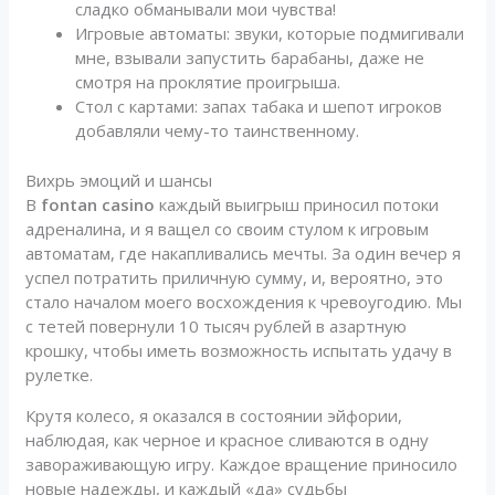
сладко обманывали мои чувства!
Игровые автоматы: звуки, которые подмигивали
мне, взывали запустить барабаны, даже не
смотря на проклятие проигрыша.
Стол с картами: запах табака и шепот игроков
добавляли чему-то таинственному.
Вихрь эмоций и шансы
В
fontan casino
каждый выигрыш приносил потоки
адреналина, и я ващел со своим стулом к игровым
автоматам, где накапливались мечты. За один вечер я
успел потратить приличную сумму, и, вероятно, это
стало началом моего восхождения к чревоугодию. Мы
с тетей повернули 10 тысяч рублей в азартную
крошку, чтобы иметь возможность испытать удачу в
рулетке.
Крутя колесо, я оказался в состоянии эйфории,
наблюдая, как черное и красное сливаются в одну
завораживающую игру. Каждое вращение приносило
новые надежды, и каждый «да» судьбы