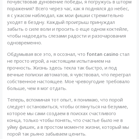
почувствовав дуновение победы, я погружусь в шторм
поражения? Всего через час, как я поднялся до небес,
я с ужасом наблюдал, как мои фишки стремительно
уходят в бездну. Каждый проигрыш принуждал
забыть о силе воли и просить о еще одном коктейле,
чтобы надоедать слезами радости и разочарования
одновременно.
Обдумывая все это, я осознал, что
fontan casino
стал
не просто игрой, а настоящим испытанием на
прочность. Жизнь здесь текла так быстро, и под
вечные пописки автоматов, я чувствовал, что переграл
собственное настоящее. Мое чревоугодие требовало
больше, чем я мог отдать.
Теперь, вспоминая тот опыт, я понимаю, что порой
следует остановиться, чтобы оглянуться на безумие,
которое мы сами создаем в поисках счастливого
конца, только чтобы понять, что счастье было не в
уйму фишек, а в простом моменте жизни, который мы
порой так рьяно забываем ценить.