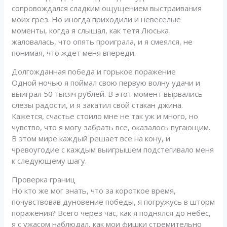
сопровождался сладким ощущением выстраивания
моих грез. Но иногда приходили и невеселые
моменты, когда я слышал, как тетя Люська
жаловалась, что опять проиграла, и я смеялся, не
понимая, что ждет меня впереди.
Долгожданная победа и горькое поражение
Одной ночью я поймал свою первую волну удачи и
выиграл 50 тысяч рублей. В этот момент вырвались
слезы радости, и я закатил свой стакан джина.
Кажется, счастье стоило мне не так уж и много, но
чувство, что я могу забрать все, оказалось пугающим.
В этом мире каждый решает все на кону, и
чревоугодие с каждым выигрышем подстегивало меня
к следующему шагу.
Проверка границ
Но кто же мог знать, что за короткое время,
почувствовав дуновение победы, я погружусь в шторм
поражения? Всего через час, как я поднялся до небес,
я с ужасом наблюдал, как мои фишки стремительно