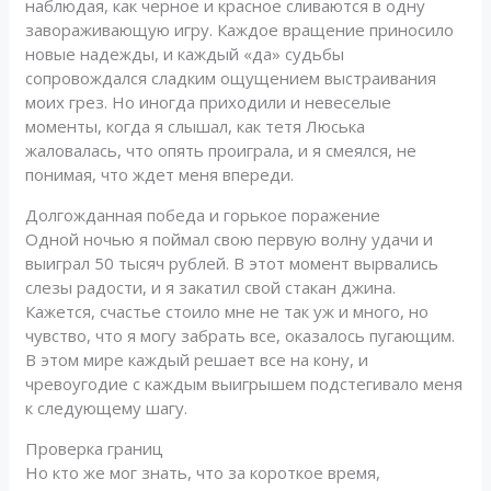
наблюдая, как черное и красное сливаются в одну
завораживающую игру. Каждое вращение приносило
новые надежды, и каждый «да» судьбы
сопровождался сладким ощущением выстраивания
моих грез. Но иногда приходили и невеселые
моменты, когда я слышал, как тетя Люська
жаловалась, что опять проиграла, и я смеялся, не
понимая, что ждет меня впереди.
Долгожданная победа и горькое поражение
Одной ночью я поймал свою первую волну удачи и
выиграл 50 тысяч рублей. В этот момент вырвались
слезы радости, и я закатил свой стакан джина.
Кажется, счастье стоило мне не так уж и много, но
чувство, что я могу забрать все, оказалось пугающим.
В этом мире каждый решает все на кону, и
чревоугодие с каждым выигрышем подстегивало меня
к следующему шагу.
Проверка границ
Но кто же мог знать, что за короткое время,