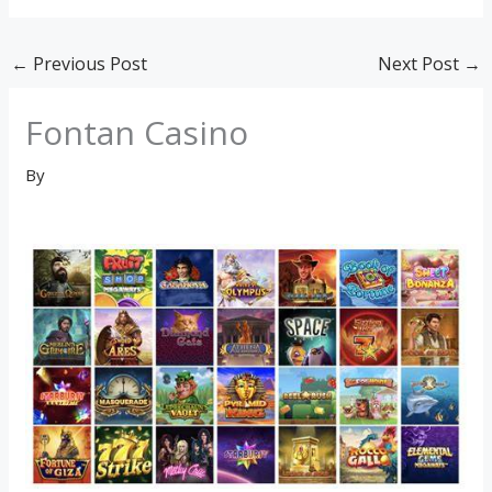
←
Previous Post
Next Post
→
Fontan Casino
By