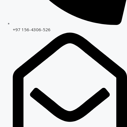
+97 156-4306-526