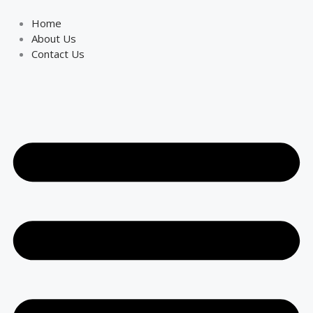
Skip
to
Home
content
About Us
Contact Us