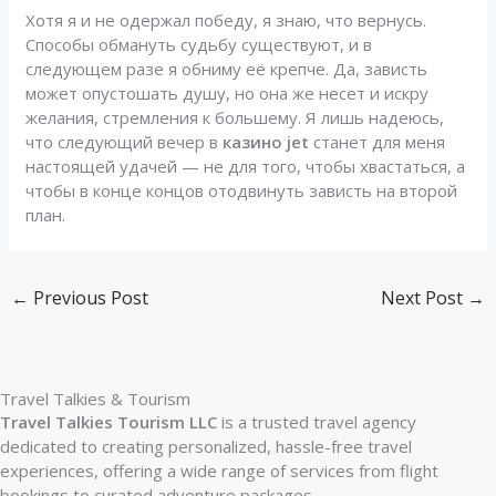
Хотя я и не одержал победу, я знаю, что вернусь.
Способы обмануть судьбу существуют, и в
следующем разе я обниму её крепче. Да, зависть
может опустошать душу, но она же несет и искру
желания, стремления к большему. Я лишь надеюсь,
что следующий вечер в
казино jet
станет для меня
настоящей удачей — не для того, чтобы хвастаться, а
чтобы в конце концов отодвинуть зависть на второй
план.
←
Previous Post
Next Post
→
Travel Talkies & Tourism
Travel Talkies Tourism LLC
is a trusted travel agency
dedicated to creating personalized, hassle-free travel
experiences, offering a wide range of services from flight
bookings to curated adventure packages.