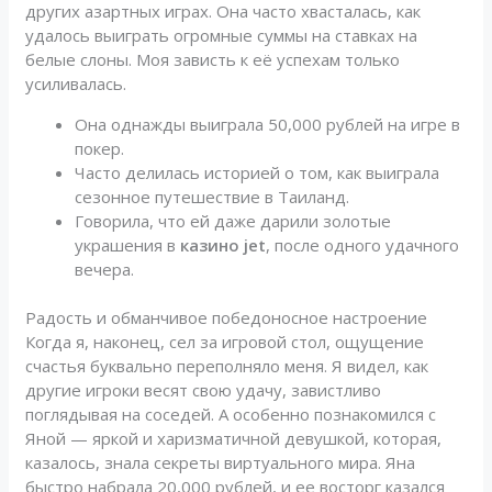
других азартных играх. Она часто хвасталась, как
удалось выиграть огромные суммы на ставках на
белые слоны. Моя зависть к её успехам только
усиливалась.
Она однажды выиграла 50,000 рублей на игре в
покер.
Часто делилась историей о том, как выиграла
сезонное путешествие в Таиланд.
Говорила, что ей даже дарили золотые
украшения в
казино jet
, после одного удачного
вечера.
Радость и обманчивое победоносное настроение
Когда я, наконец, сел за игровой стол, ощущение
счастья буквально переполняло меня. Я видел, как
другие игроки весят свою удачу, завистливо
поглядывая на соседей. А особенно познакомился с
Яной — яркой и харизматичной девушкой, которая,
казалось, знала секреты виртуального мира. Яна
быстро набрала 20,000 рублей, и ее восторг казался