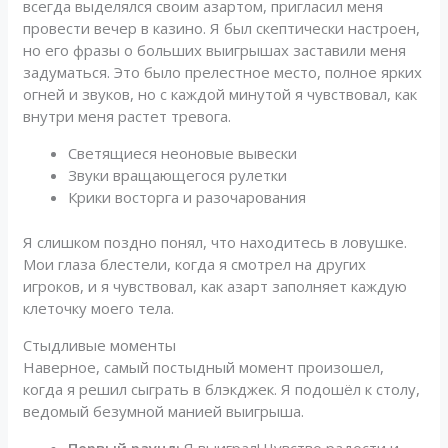
всегда выделялся своим азартом, пригласил меня
провести вечер в казино. Я был скептически настроен,
но его фразы о больших выигрышах заставили меня
задуматься. Это было прелестное место, полное ярких
огней и звуков, но с каждой минутой я чувствовал, как
внутри меня растет тревога.
Светящиеся неоновые вывески
Звуки вращающегося рулетки
Крики восторга и разочарования
Я слишком поздно понял, что находитесь в ловушке.
Мои глаза блестели, когда я смотрел на других
игроков, и я чувствовал, как азарт заполняет каждую
клеточку моего тела.
Стыдливые моменты
Наверное, самый постыдный момент произошел,
когда я решил сыграть в блэкджек. Я подошёл к столу,
ведомый безумной манией выигрыша.
Первый раунд:
Я выиграл! Чувство радости и