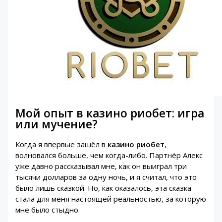
Мой опыт в казино риобет: игра
или мучение?
Когда я впервые зашёл в
казино риобет
,
волновался больше, чем когда-либо. Партнёр Алекс
уже давно рассказывал мне, как он выиграл три
тысячи долларов за одну ночь, и я считал, что это
было лишь сказкой. Но, как оказалось, эта сказка
стала для меня настоящей реальностью, за которую
мне было стыдно.