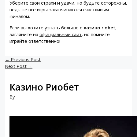
Уберите свои страхи и удачи, но будьте осторожны,
ведь не все игры заканчиваются счастливым
финалом.
Если вы хотите узнать больше о
казино riobet
,
загляните на
официальный сайт
, но помните –
играйте ответственно!
←
Previous Post
Next Post
→
Казино Риобет
By