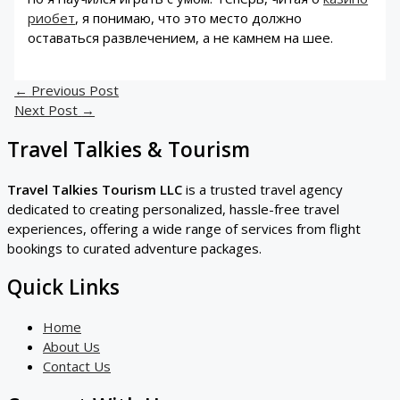
риобет
, я понимаю, что это место должно
оставаться развлечением, а не камнем на шее.
←
Previous Post
Next Post
→
Travel Talkies & Tourism
Travel Talkies Tourism LLC
is a trusted travel agency
dedicated to creating personalized, hassle-free travel
experiences, offering a wide range of services from flight
bookings to curated adventure packages.
Quick Links
Home
About Us
Contact Us