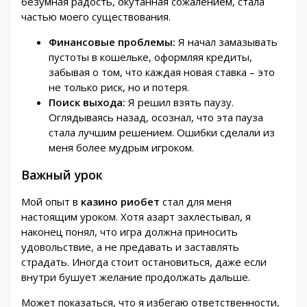
безумная радость, окутанная сожалением, стала
частью моего существования.
Финансовые проблемы:
Я начал замазывать
пустоты в кошельке, оформляя кредиты,
забывая о том, что каждая новая ставка – это
не только риск, но и потеря.
Поиск выхода:
Я решил взять паузу.
Оглядываясь назад, осознал, что эта пауза
стала лучшим решением. Ошибки сделали из
меня более мудрым игроком.
Важный урок
Мой опыт в
казино риобет
стал для меня
настоящим уроком. Хотя азарт захлёстывал, я
наконец понял, что игра должна приносить
удовольствие, а не предавать и заставлять
страдать. Иногда стоит остановиться, даже если
внутри бушует желание продолжать дальше.
Может показаться, что я избегаю ответственности,