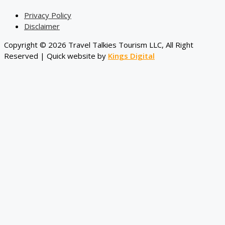
Privacy Policy
Disclaimer
Copyright © 2026 Travel Talkies Tourism LLC, All Right
Reserved | Quick website by
Kings Digital