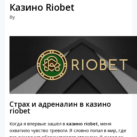
Казино Riobet
By
Страх и адреналин в казино
riobet
Когда я впервые зашёл в
казино riobet
, меня
охватило чувство тревоги. Я словно попал в мир, где
все ожидания оборачиваются страхами. Я сидел за