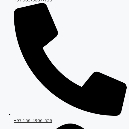
+97 156-4306-526