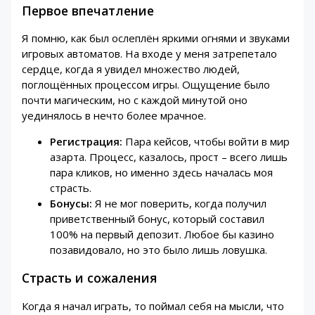
Первое впечатление
Я помню, как был ослеплён яркими огнями и звуками
игровых автоматов. На входе у меня затрепетало
сердце, когда я увидел множество людей,
поглощённых процессом игры. Ощущение было
почти магическим, но с каждой минутой оно
уединялось в нечто более мрачное.
Регистрация:
Пара кейсов, чтобы войти в мир
азарта. Процесс, казалось, прост – всего лишь
пара кликов, но именно здесь началась моя
страсть.
Бонусы:
Я не мог поверить, когда получил
приветственный бонус, который составил
100% на первый депозит. Любое бы казино
позавидовало, но это было лишь ловушка.
Страсть и сожаления
Когда я начал играть, то поймал себя на мысли, что