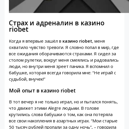
Страх и адреналин в казино
riobet
Когда я впервые зашёл в
казино riobet
, меня
охватило чувство тревоги. Я словно попал в мир, где
все ожидания оборачиваются страхами. Я сидел за
столом рулетки, вокруг меня смеялись и радовались
люди, но внутри меня зреет паника. Я вспомнил о
бабушке, которая всегда говорила мне: “Не играй с
судьбой, внучек!”
Мой опыт в казино riobet
В тот вечер я не только играл, но и пытался понять,
что движет этими Alegre людьми. В голове
крутились слова бабушки о том, как она потеряла
все свои накопления в азартных играх. “Мои старые
50 тысяч рублей пропали за одну ночь”, – говорила