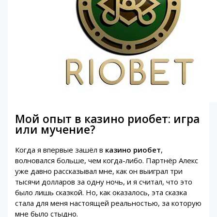
Мой опыт в казино риобет: игра
или мучение?
Когда я впервые зашёл в
казино риобет
,
волновался больше, чем когда-либо. Партнёр Алекс
уже давно рассказывал мне, как он выиграл три
тысячи долларов за одну ночь, и я считал, что это
было лишь сказкой. Но, как оказалось, эта сказка
стала для меня настоящей реальностью, за которую
мне было стыдно.