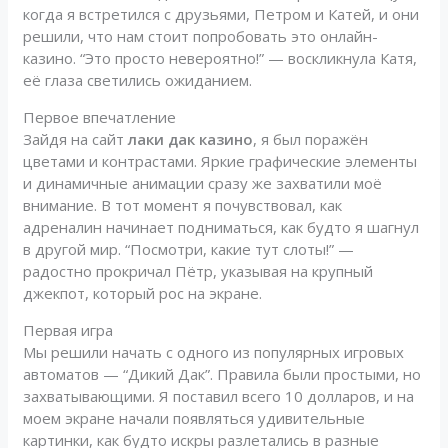
когда я встретился с друзьями, Петром и Катей, и они
решили, что нам стоит попробовать это онлайн-
казино. “Это просто невероятно!” — воскликнула Катя,
её глаза светились ожиданием.
Первое впечатление
Зайдя на сайт
лаки дак казино
, я был поражён
цветами и контрастами. Яркие графические элементы
и динамичные анимации сразу же захватили моё
внимание. В тот момент я почувствовал, как
адреналин начинает подниматься, как будто я шагнул
в другой мир. “Посмотри, какие тут слоты!” —
радостно прокричал Пётр, указывая на крупный
джекпот, который рос на экране.
Первая игра
Мы решили начать с одного из популярных игровых
автоматов — “Дикий Дак”. Правила были простыми, но
захватывающими. Я поставил всего 10 долларов, и на
моем экране начали появляться удивительные
картинки, как будто искры разлетались в разные