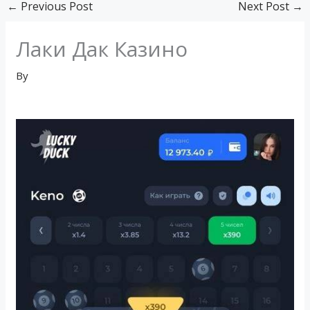
←
Previous Post
Next Post
→
Лаки Дак Казино
By