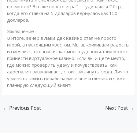
возможно? Это же просто игра!” — удивлялся Пётр,
когда его ставка на 5 долларов вернулась как 150
долларов.
Заключение
В итоге, вечер в
лаки дак казино
стал не просто
игрой, а настоящим квестом. Мы выкрикивали радость
и смеялись, осознавая, как много удовольствия может
принести виртуальное казино. Если вы ищете место,
где можно проверить удачу и почувствовать, как
адреналин зашкаливает, стоит заглянуть сюда. Лично
у меня остались незабываемые впечатления, и я уже
планирую следующий визит!
←
Previous Post
Next Post
→