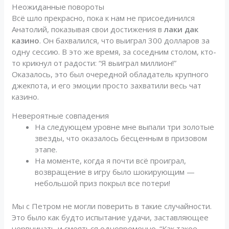
Неожиданные повороты
Всё шло прекрасно, пока к нам не присоединился
Анатолий, показывая свои достижения в
лаки дак
казино
. Он бахвалился, что выиграл 300 долларов за
одну сессию. В это же время, за соседним столом, кто-
то крикнул от радости: “Я выиграл миллион!”
Оказалось, это был очередной обладатель крупного
джекпота, и его эмоции просто захватили весь чат
казино.
Невероятные совпадения
На следующем уровне мне выпали три золотые
звезды, что оказалось бесценным в призовом
этапе.
На моменте, когда я почти всё проиграл,
возвращение в игру было шокирующим —
небольшой приз покрыл все потери!
Мы с Петром не могли поверить в такие случайности.
Это было как будто испытание удачи, заставляющее
нервничать и смеяться одновременно. “Как такое