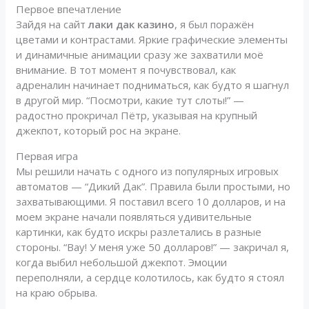
Первое впечатление
Зайдя на сайт
лаки дак казино
, я был поражён
цветами и контрастами. Яркие графические элементы
и динамичные анимации сразу же захватили моё
внимание. В тот момент я почувствовал, как
адреналин начинает подниматься, как будто я шагнул
в другой мир. “Посмотри, какие тут слоты!” —
радостно прокричал Пётр, указывая на крупный
джекпот, который рос на экране.
Первая игра
Мы решили начать с одного из популярных игровых
автоматов — “Дикий Дак”. Правила были простыми, но
захватывающими. Я поставил всего 10 долларов, и на
моем экране начали появляться удивительные
картинки, как будто искры разлетались в разные
стороны. “Вау! У меня уже 50 долларов!” — закричал я,
когда выбил небольшой джекпот. Эмоции
переполняли, а сердце колотилось, как будто я стоял
на краю обрыва.