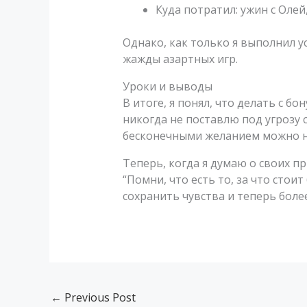
Куда потратил: ужин с Олей
Однако, как только я выполнил у
жажды азартных игр.
Уроки и выводы
В итоге, я понял, что делать с бо
никогда не поставлю под угрозу 
бесконечными желанием можно най
Теперь, когда я думаю о своих п
“Помни, что есть то, за что стоит
сохранить чувства и теперь более
←
Previous Post