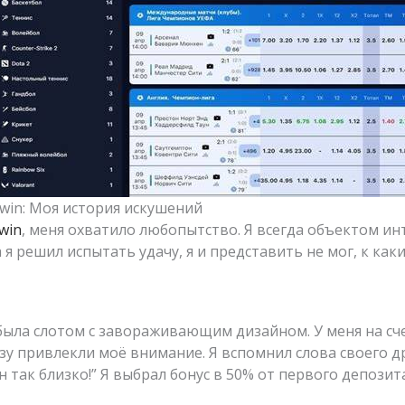
1win: Моя история искушений
win
, меня охватило любопытство. Я всегда объектом ин
 я решил испытать удачу, я и представить не мог, к ка
 была слотом с завораживающим дизайном. У меня на сче
зу привлекли моё внимание. Я вспомнил слова своего д
он так близко!” Я выбрал бонус в 50% от первого депозит