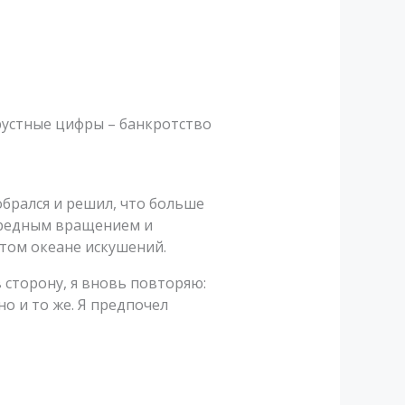
грустные цифры – банкротство
 собрался и решил, что больше
чередным вращением и
этом океане искушений.
 сторону, я вновь повторяю:
но и то же. Я предпочел