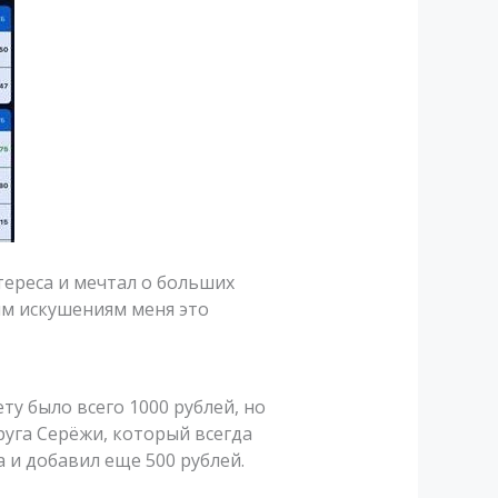
тереса и мечтал о больших
ким искушениям меня это
ту было всего 1000 рублей, но
руга Серёжи, который всегда
а и добавил еще 500 рублей.