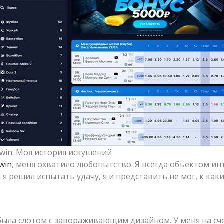
1win: Моя история искушений
win
, меня охватило любопытство. Я всегда объектом ин
 я решил испытать удачу, я и представить не мог, к ка
 была слотом с завораживающим дизайном. У меня на сче