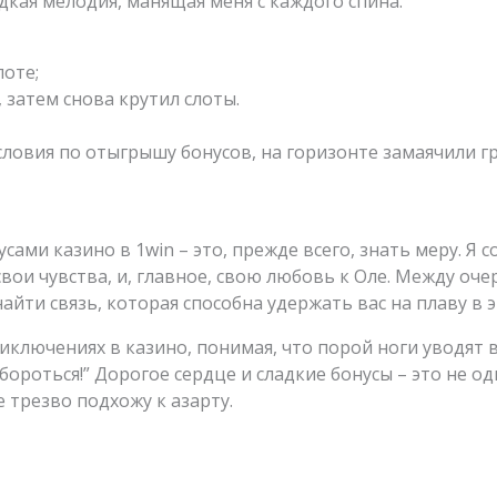
адкая мелодия, манящая меня с каждого спина.
лоте;
, затем снова крутил слоты.
словия по отыгрышу бонусов, на горизонте замаячили 
нусами казино в 1win – это, прежде всего, знать меру. Я
свои чувства, и, главное, свою любовь к Оле. Между о
ти связь, которая способна удержать вас на плаву в 
риключениях в казино, понимая, что порой ноги уводят в
 бороться!” Дорогое сердце и сладкие бонусы – это не од
 трезво подхожу к азарту.