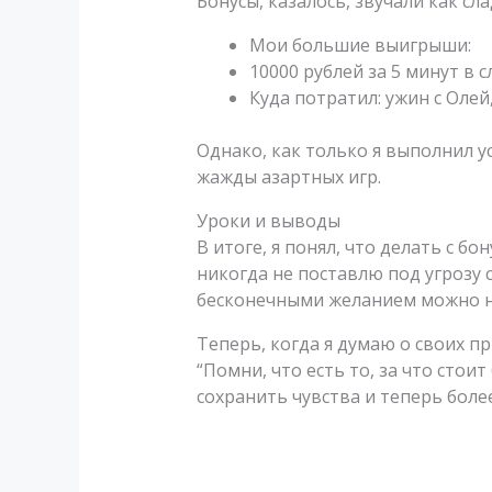
Бонусы, казалось, звучали как сл
Мои большие выигрыши:
10000 рублей за 5 минут в с
Куда потратил: ужин с Олей
Однако, как только я выполнил у
жажды азартных игр.
Уроки и выводы
В итоге, я понял, что делать с бо
никогда не поставлю под угрозу 
бесконечными желанием можно най
Теперь, когда я думаю о своих п
“Помни, что есть то, за что стоит
сохранить чувства и теперь более