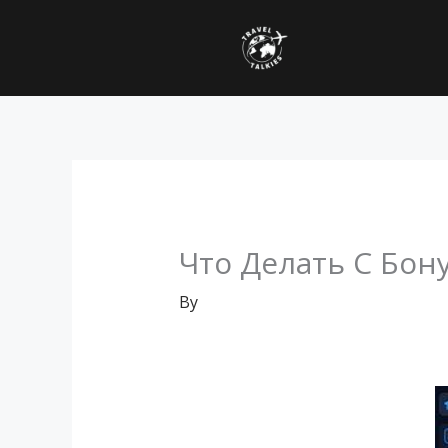
Skip
to
content
Что Делать С Бон
By