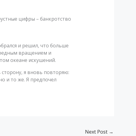
грустные цифры – банкротство
 собрался и решил, что больше
чередным вращением и
этом океане искушений.
 сторону, я вновь повторяю:
но и то же. Я предпочел
Next Post
→