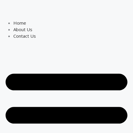
Skip
to
content
Home
About Us
Contact Us