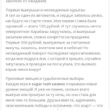
закололо от ожидания.
Первые выигрыши и неожиданные курьёзы
Я сел за один из автоматов, и сердце забилось резко,
как будто на старте гонки. Моя первая ставка была
скромной — всего 100 рублей. И тут случилось нечто
невероятное: барабаны закрутились, и выигрыши
засыпали меня, словно конфетти на празднике.
Первые 500 рублей, выигранные за считанные
минуты, казалось, взлетели мне в небесах! Но
неожиданный поворот последовал через мгновение,
когда моя подруга Аня, с которой я пришел, случайно
запуталась в проводах на пол и упала. Это вызвало
взрыв смеха вокруг!
Призовые эмоции и судьбоносные выборы
Каждая игра в
sugar rush казино
открывала новые
уровни эмоций. Я уже не помню, сколько всего
выиграл или проиграл за ту ночь, но она стала для
меня чем-то большим. Друзья вместе, адреналин,
свои маленькие победы и осознание, что азарт — это