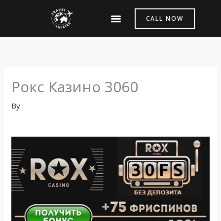
Skip
to
CALL NOW
content
About Us
Contact Us
Рокс Казино 3060
By