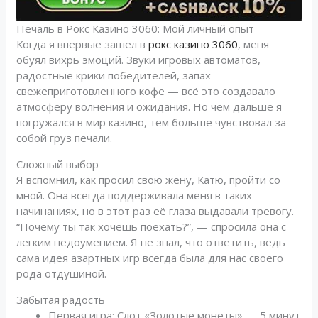
Печаль в Рокс Казино 3060: Мой личный опыт
Когда я впервые зашел в
рокс казино 3060
, меня
обуял вихрь эмоций. Звуки игровых автоматов,
радостные крики победителей, запах
свежеприготовленного кофе — всё это создавало
атмосферу волнения и ожидания. Но чем дальше я
погружался в мир казино, тем больше чувствовал за
собой груз печали.
Сложный выбор
Я вспомнил, как просил свою жену, Катю, пройти со
мной. Она всегда поддерживала меня в таких
начинаниях, но в этот раз её глаза выдавали тревогу.
“Почему ты так хочешь поехать?”, — спросила она с
легким недоумением. Я не знал, что ответить, ведь
сама идея азартных игр всегда была для нас своего
рода отдушиной.
Забытая радость
Первая игра: Слот «Золотые монеты» — 5 минут