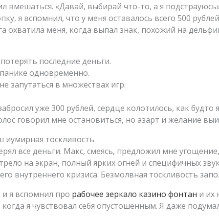
ил вмешаться. «Давай, выбирай что-то, а я подстрауюсь»
ку, я вспомнил, что у меня оставалось всего 500 рубле
га охватила меня, когда выпал знак, похожий на дельфи
потерять последние деньги.
 панике одновременно.
не запутаться в множествах игр.
 забросил уже 300 рублей, сердце колотилось, как будто 
лос говорил мне остановиться, но азарт и желание выи
 иумирная тоскливость
терял все деньги. Макс, смеясь, предложил мне угощение,
трело на экран, полный ярких огней и специфичных звук
о внутреннего кризиса. Безмолвная тоскливость запо
 и я вспомнил про
рабочее зеркало казино фонтан
и их 
когда я чувствовал себя опустошенным. Я даже подума