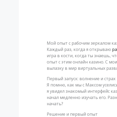
Мой опыт с рабочим зеркалом каз
Каждый раз, когда я открываю
ра
игра в кости, когда ты знаешь, ч
опыт с этим онлайн казино. С м
вылазку в мир виртуальных разв
Первый запуск: волнение и страх
Я помню, как мы с Максом уселись
я увидел знакомый интерфейс каз
начал медленно изучать его. Разн
начать?
Решение и первый опыт