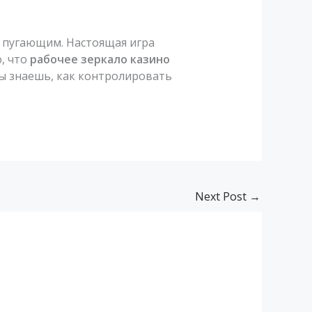
и пугающим. Настоящая игра
ю, что
рабочее зеркало казино
ты знаешь, как контролировать
Next Post
→