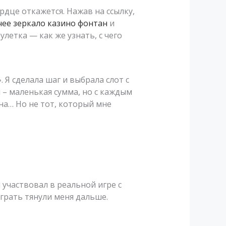
рдце откажется. Нажав на ссылку,
чее зеркало казино фонтан
и
летка — как же узнать, с чего
. Я сделала шаг и выбрала слот с
й – маленькая сумма, но с каждым
на… Но не тот, который мне
я участвовал в реальной игре с
грать тянули меня дальше.