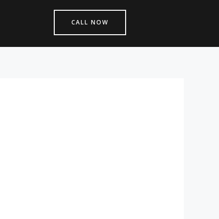
CALL NOW