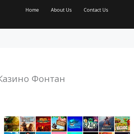
Home
About Us
Contact Us
Казино Фонтан