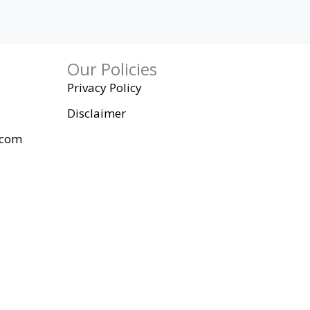
Our Policies
Privacy Policy
Disclaimer
.com