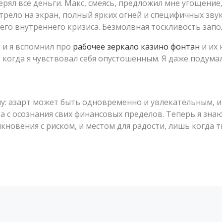
терял все деньги. Макс, смеясь, предложил мне угощение,
трело на экран, полный ярких огней и специфичных звук
о внутреннего кризиса. Безмолвная тоскливость запо
 и я вспомнил про
рабочее зеркало казино фонтан
и их 
когда я чувствовал себя опустошенным. Я даже подума
му: азарт может быть одновременно и увлекательным, 
 а с осознания свих финансовых пределов. Теперь я зна
кновения с риском, и местом для радости, лишь когда 