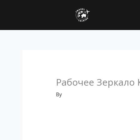
Skip
to
content
Рабочее Зеркало 
By