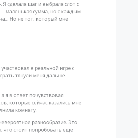
. Я сделала шаг и выбрала слот с
й – маленькая сумма, но с каждым
на… Но не тот, который мне
я участвовал в реальной игре с
грать тянули меня дальше.
 а я в ответ почувствовал
ов, которые сейчас казались мне
лнила комнату.
невероятное разнообразие. Это
л, что стоит попробовать еще