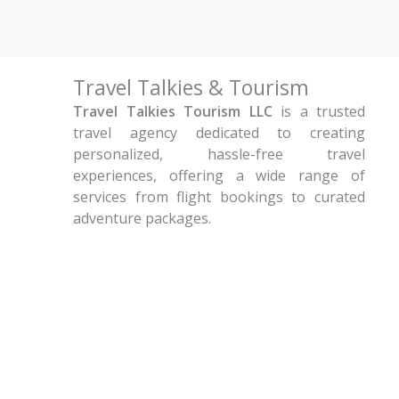
Travel Talkies & Tourism
Travel Talkies Tourism LLC
is a trusted
travel agency dedicated to creating
personalized, hassle-free travel
experiences, offering a wide range of
services from flight bookings to curated
adventure packages.