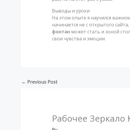
Выводы и уроки
На этом опыте я научился важно
начинается не с открытого сайта,
фонтан
может стать и зоной стол
свои чувства и эмоции.
←
Previous Post
Рабочее Зеркало 
By