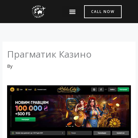
Skip
to
CALL NOW
content
Прагматик Казино
By