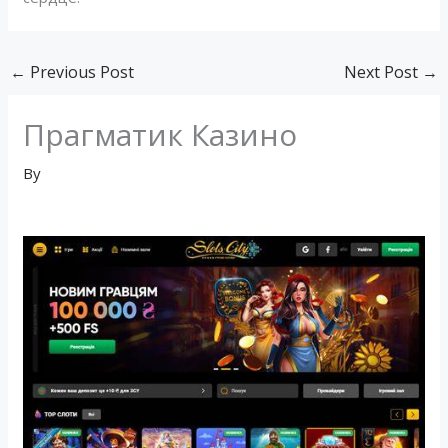
←
Previous Post
Next Post
→
Прагматик Казино
By