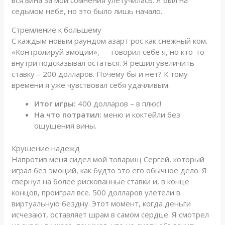
вся вина за мои сомнения улетучилась. Я был на
седьмом небе, но это было лишь начало.
Стремление к большему
С каждым новым раундом азарт рос как снежный ком.
«Контролируй эмоции», — говорил себе я, но кто-то
внутри подсказывал остаться. Я решил увеличить
ставку – 200 долларов. Почему бы и нет? К тому
времени я уже чувствовал себя удачливым.
Итог игры:
400 долларов – в плюс!
На что потратил:
меню и коктейли без
ощущения вины.
Крушение надежд
Напротив меня сидел мой товарищ Сергей, который
играл без эмоций, как будто это его обычное дело. Я
свернул на более рискованные ставки и, в конце
концов, проиграл все. 500 долларов улетели в
виртуальную бездну. Этот момент, когда деньги
исчезают, оставляет шрам в самом сердце. Я смотрел