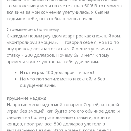
то мгновении у меня на счете стало 500! В тот момент
вся вина за мои сомнения улетучилась. Я был на
седьмом небе, но это было лишь начало.
Стремление к большему
С каждым новым раундом азарт рос как снежный ком.
«Контролируй эмоции», — говорил себе я, но кто-то
внутри подсказывал остаться. Я решил увеличить
ставку – 200 долларов. Почему бы и нет? К тому
времени я уже чувствовал себя удачливым.
Итог игры:
400 долларов – в плюс!
На что потратил:
меню и коктейли без
ощущения вины.
Крушение надежд
Напротив меня сидел мой товарищ Сергей, который
играл без эмоций, как будто это его обычное дело. Я
свернул на более рискованные ставки и, в конце
концов, проиграл все. 500 долларов улетели в
виртуальную бездну. Этот момент, когда деньги