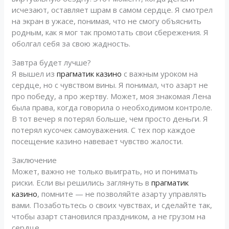
исчезают, оставляет шрам в самом сердце. Я смотрел
на экран в ужасе, понимая, что не смогу объяснить
родным, как я мог так промотать свои сбережения. Я
оболгал себя за свою жадность.
Завтра будет лучше?
Я вышел из
прагматик казино
с важным уроком на
сердце, но с чувством вины. Я понимал, что азарт не
про победу, а про жертву. Может, моя знакомая Лена
была права, когда говорила о необходимом контроле.
В тот вечер я потерял больше, чем просто деньги. Я
потерял кусочек самоуважения. С тех пор каждое
посещение казино навевает чувство жалости.
Заключение
Может, важно не только выиграть, но и понимать
риски. Если вы решились заглянуть в
прагматик
казино
, помните — не позволяйте азарту управлять
вами. Позаботьтесь о своих чувствах, и сделайте так,
чтобы азарт становился праздником, а не грузом на
сердце.