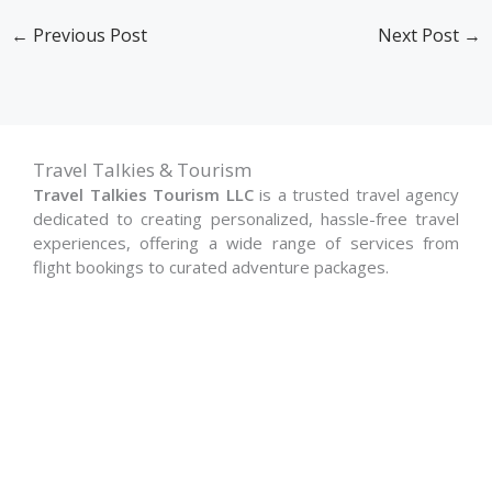
←
Previous Post
Next Post
→
Travel Talkies & Tourism
Travel Talkies Tourism LLC
is a trusted travel agency
dedicated to creating personalized, hassle-free travel
experiences, offering a wide range of services from
flight bookings to curated adventure packages.