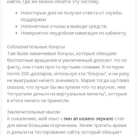
найти, где же можно обойти эту систему.
Некоторые дни не получал ответа от службы
поддержки.
Непонятные отказы в выводе средств.
Невероятно неудобная навигация по кабинету.
Соблазнительные бонусы
Там были заманчивые бонусы, которые обещали
бесплатные вращения и увеличенный депозит. Но по
факту, они стали просто пустыми словами. Я потерял
почти 200 долларов, используя эти “бонусы”, и ни разу
не выигрывал ничего значимого. Мария тогда шутливо
сказала, что лучше бы мы купили что-то вкусное, чем
“потратили деньги на виртуальные монеты”, которые
в итоге ничего не принесли.
Заключительные мысли
К сожалению, мой опыт с
пин ап казино зеркало
стал
для меня большим огорчением. Зачем тратить время
и деньги на тестирование сайта, который обещает