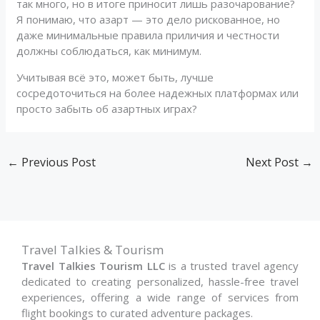
так много, но в итоге приносит лишь разочарование?
Я понимаю, что азарт — это дело рискованное, но
даже минимальные правила приличия и честности
должны соблюдаться, как минимум.
Учитывая всё это, может быть, лучше
сосредоточиться на более надежных платформах или
просто забыть об азартных играх?
←
Previous Post
Next Post
→
Travel Talkies & Tourism
Travel Talkies Tourism LLC
is a trusted travel agency
dedicated to creating personalized, hassle-free travel
experiences, offering a wide range of services from
flight bookings to curated adventure packages.