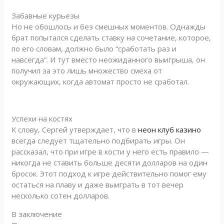
Забавные курьезы
Но не обошлось и без смешных моментов. Однажды
брат попытался сделать ставку на сочетание, которое,
по его словам, должно было “сработать раз и
навсегда”. И тут вместо неожиданного выигрыша, он
получил за это лишь множество смеха от
окружающих, когда автомат просто не сработал.
Успехи на костях
К слову, Сергей утверждает, что в
неон клуб казино
всегда следует тщательно подбирать игры. Он
рассказал, что при игре в кости у него есть правило —
никогда не ставить больше десяти долларов на один
бросок. Этот подход к игре действительно помог ему
остаться на плаву и даже выиграть в тот вечер
несколько сотен долларов.
В заключение