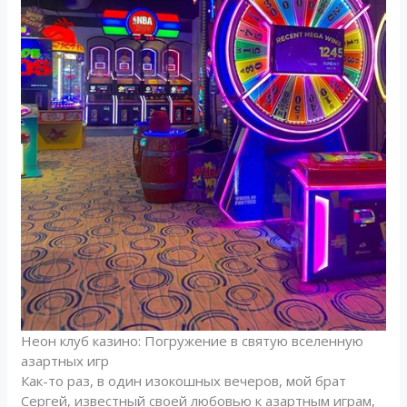
Неон клуб казино: Погружение в святую вселенную
азартных игр
Как-то раз, в один изокошных вечеров, мой брат
Сергей, известный своей любовью к азартным играм,