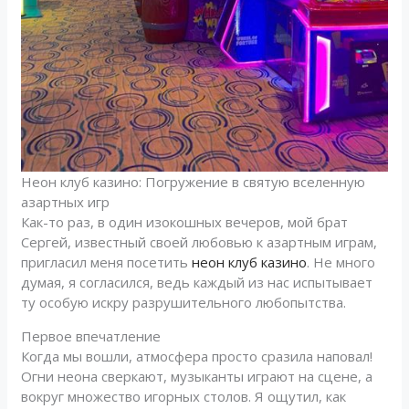
Неон клуб казино: Погружение в святую вселенную
азартных игр
Как-то раз, в один изокошных вечеров, мой брат
Сергей, известный своей любовью к азартным играм,
пригласил меня посетить
неон клуб казино
. Не много
думая, я согласился, ведь каждый из нас испытывает
ту особую искру разрушительного любопытства.
Первое впечатление
Когда мы вошли, атмосфера просто сразила наповал!
Огни неона сверкают, музыканты играют на сцене, а
вокруг множество игорных столов. Я ощутил, как