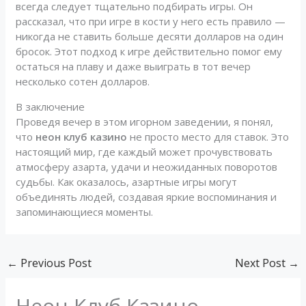
всегда следует тщательно подбирать игры. Он
рассказал, что при игре в кости у него есть правило —
никогда не ставить больше десяти долларов на один
бросок. Этот подход к игре действительно помог ему
остаться на плаву и даже выиграть в тот вечер
несколько сотен долларов.
В заключение
Проведя вечер в этом игорном заведении, я понял,
что
неон клуб казино
не просто место для ставок. Это
настоящий мир, где каждый может прочувствовать
атмосферу азарта, удачи и неожиданных поворотов
судьбы. Как оказалось, азартные игры могут
объединять людей, создавая яркие воспоминания и
запоминающиеся моменты.
←
Previous Post
Next Post
→
Неон Клуб Казино