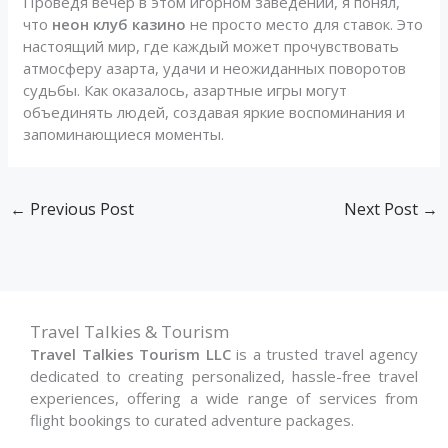
Проведя вечер в этом игорном заведении, я понял,
что
неон клуб казино
не просто место для ставок. Это
настоящий мир, где каждый может прочувствовать
атмосферу азарта, удачи и неожиданных поворотов
судьбы. Как оказалось, азартные игры могут
объединять людей, создавая яркие воспоминания и
запоминающиеся моменты.
←
Previous Post
Next Post
→
Travel Talkies & Tourism
Travel Talkies Tourism LLC
is a trusted travel agency
dedicated to creating personalized, hassle-free travel
experiences, offering a wide range of services from
flight bookings to curated adventure packages.