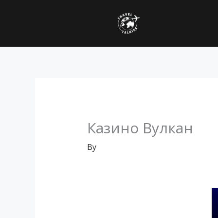
Skip
to
content
Казино Вулкан
By