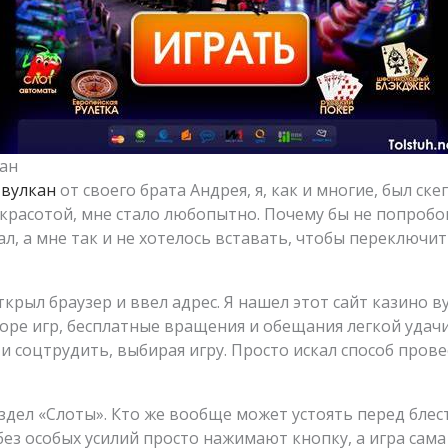
ан
 вулкан
от своего брата Андрея, я, как и многие, был ск
екрасотой, мне стало любопытно. Почему бы не попробо
л, а мне так и не хотелось вставать, чтобы переключит
открыл браузер и ввел адрес. Я нашел этот сайт казино 
оре игр, бесплатные вращения и обещания легкой удачи
и соцтрудить, выбирая игру. Просто искал способ провес
здел «Слоты». Кто же вообще может устоять перед бле
з особых усилий просто нажимают кнопку, а игра сама 