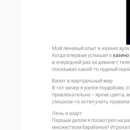
Мой ленивый опыт в казино вулк
Когда впервые услышал о
казино
в очередной раз на диване с тел
показывал какой-то нудный сериа
Визит в виртуальный мир
В тот вечер я уселся поудобнее, 
привлекательно – яркие цвета, м
слишком-то хотел учить правила 
Лень и азарт
Первым делом я посмотрел на ра
множеством барабанов? Игроки бе