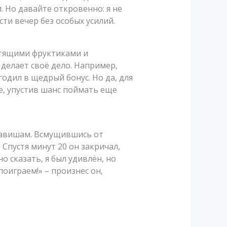
. Но давайте откровенно: я не
ти вечер без особых усилий.
стящими фруктиками и
делает своё дело. Например,
годил в щедрый бонус. Но да, для
не, упустив шанс поймать еще
клавишам. Всмущившись от
 Спустя минут 20 он закричал,
но сказать, я был удивлён, но
поиграем!» – произнес он,