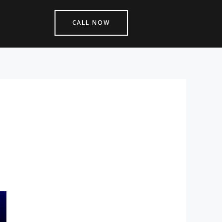
CALL NOW