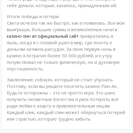
себе деньги, которые, казалось, принадлежали ей.
Итоги: победы и потери
Света исчезла так же быстро, как и появилась. Все мои
выигрыши, большие суммы и великолепные ночи в
казино пин ап официальный сайт
превратились в
пыль, когда я с головой ушёл в мир, где похоть к
деньгам затмила рассудок. За свою первую ночь в
казино я потратил более 50 000 рублей, и к утру
почувствовал не только физическую, но и духовную
опустошенность.
Заключение: соблазн, который не стоит упускать
Поэтому, если вы решите посетить казино Пин Ап,
будьте осторожны – это не просто игра. Это шанс
получить несметные богатства и риск потерять всё
ради любви к азарту и привлекательным лицам.
Каждый клик, каждый спин может обернуться потерей
или страстью, которую трудно забыть.