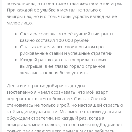
почувствовал, что она тоже стала жертвой этой игры.
При каждой её улыбке я мечтал не только о
выигрышах, но и о том, чтобы украсть взгляд на её
милое лицо.
Света рассказала, что её лучший выигрыш в
казино составил 100 000 рублей.
Она также делилась своим опытом про
рискованные ставки и успешные стратегии.
Каждый раз, когда она говорила о своих
выигрыше, в её глазах горело странное
желание – нельзя было устоять.
Деньги и страсти: добираясь до дна
Постепенно я начал осознавать, что мой азарт
перерастает в нечто большее. Связь с Светой
становилась не только игрой, но настоящей страстью
к её индивидуальности. Мы вместе ставили деньги и
обсуждали стратегии, но каждый раз, когда я
выигрывал, мне казалось, что она меня подбадривает
только ради следующего раунда. Я стал забирать