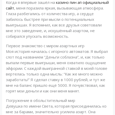
Когда я впервые зашёл на
казино пин ап официальный
сайт
, меня поразила яркая, вызывающая атмосфера.
Глаза разбегались от количества игр, а сердце
забилось быстрее при мысли о потенциальных
выигрышах. Я вспомнил, как все друзья советовали
мне это заведение, и, искушённый азартом, не
собирался упускать возможность.
Первое знакомство с миром азартных игр
Моя история началась с игорного автоматов. Я выбрал
слот под названием “Деньги соблазна”, и, как только
выпали первые выигрыши, меня охватило ощущение
эйфории. С каждой выигранной ставкой в моей голове
вертелась только одна мысль: “Как же много можно
заработать!” Я сделал ставку в 1000 рублей, и тут же
мне на баланс пришло ещё 5000. Я почувствовал, как
горят мои деньги и как они меня манят.
Погружение в обольстительный мир
Девушка по имени Света, которая присоединилась ко
мне за барами, значительно усилила азарт. Она