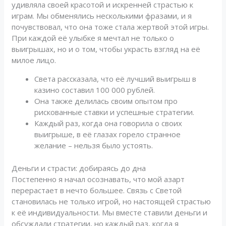
удивляла своей красотой и искренней страстью к
играм. Мы обменялись несколькими фразами, и я
почувствовал, что она тоже стала жертвой этой игры.
При каждой её улыбке я мечтал не только о
выигрышах, но и о том, чтобы украсть взгляд на её
милое лицо.
Света рассказала, что её лучший выигрыш в
казино составил 100 000 рублей.
Она также делилась своим опытом про
рискованные ставки и успешные стратегии.
Каждый раз, когда она говорила о своих
выигрыше, в её глазах горело странное
желание – нельзя было устоять.
Деньги и страсти: добираясь до дна
Постепенно я начал осознавать, что мой азарт
перерастает в нечто большее. Связь с Светой
становилась не только игрой, но настоящей страстью
к её индивидуальности. Мы вместе ставили деньги и
обсуждали стратегии, но каждый раз, когда я