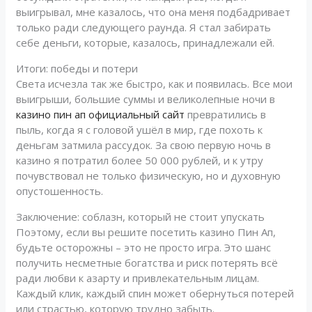
выигрывал, мне казалось, что она меня подбадривает
только ради следующего раунда. Я стал забирать
себе деньги, которые, казалось, принадлежали ей.
Итоги: победы и потери
Света исчезла так же быстро, как и появилась. Все мои
выигрыши, большие суммы и великолепные ночи в
казино пин ап официальный сайт
превратились в
пыль, когда я с головой ушёл в мир, где похоть к
деньгам затмила рассудок. За свою первую ночь в
казино я потратил более 50 000 рублей, и к утру
почувствовал не только физическую, но и духовную
опустошенность.
Заключение: соблазн, который не стоит упускать
Поэтому, если вы решите посетить казино Пин Ап,
будьте осторожны – это не просто игра. Это шанс
получить несметные богатства и риск потерять всё
ради любви к азарту и привлекательным лицам.
Каждый клик, каждый спин может обернуться потерей
или страстью, которую трудно забыть.