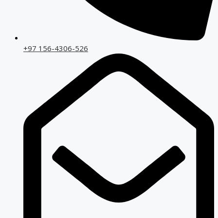
+97 156-4306-526