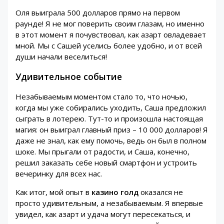
Оля выиграла 500 долларов прямо на первом
раунде! Я не мог поверить своим глазам, но именно
в этот момент я почувствовал, как азарт овладевает
мной. Мы с Сашей уселись более удобно, и от всей
души начали веселиться!
Удивительное событие
Незабываемым моментом стало то, что ночью,
когда мы уже собирались уходить, Саша предложил
сыграть в лотерею. Тут-то и произошла настоящая
магия: он выиграл главный приз – 10 000 долларов! Я
даже не знал, как ему помочь, ведь он был в полном
шоке. Мы прыгали от радости, и Саша, конечно,
решил заказать себе новый смартфон и устроить
вечеринку для всех нас.
Как итог, мой опыт в
казино голд
оказался не
просто удивительным, а незабываемым. Я впервые
увидел, как азарт и удача могут пересекаться, и