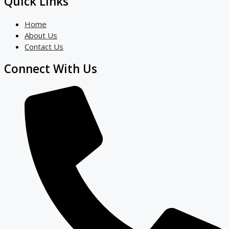
Quick Links
Home
About Us
Contact Us
Connect With Us