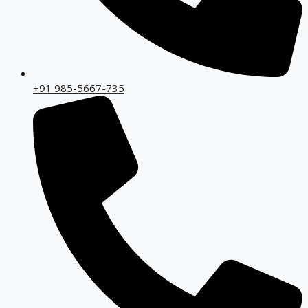
+91 985-5667-735