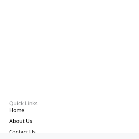
Quick Links
Home
About Us
Contact Us