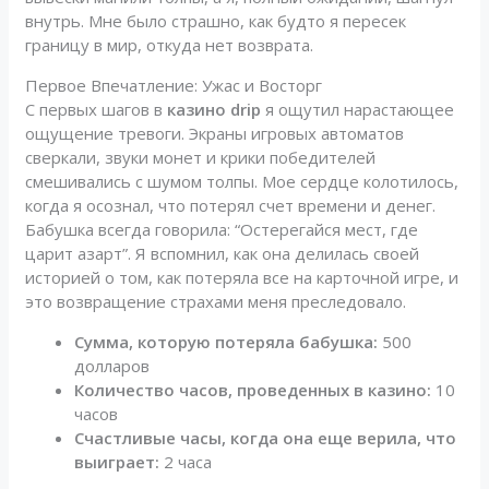
внутрь. Мне было страшно, как будто я пересек
границу в мир, откуда нет возврата.
Первое Впечатление: Ужас и Восторг
С первых шагов в
казино drip
я ощутил нарастающее
ощущение тревоги. Экраны игровых автоматов
сверкали, звуки монет и крики победителей
смешивались с шумом толпы. Мое сердце колотилось,
когда я осознал, что потерял счет времени и денег.
Бабушка всегда говорила: “Остерегайся мест, где
царит азарт”. Я вспомнил, как она делилась своей
историей о том, как потеряла все на карточной игре, и
это возвращение страхами меня преследовало.
Сумма, которую потеряла бабушка:
500
долларов
Количество часов, проведенных в казино:
10
часов
Счастливые часы, когда она еще верила, что
выиграет:
2 часа