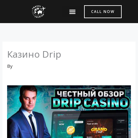
Skip
to
CALL NOW
content
About Us
Contact Us
Казино Drip
By