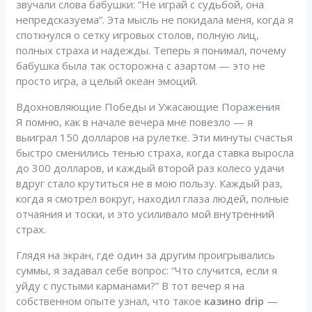
звучали слова бабушки: “Не играй с судьбой, она
непредсказуема”. Эта мысль не покидала меня, когда я
споткнулся о сетку игровых столов, полную лиц,
полных страха и надежды. Теперь я понимал, почему
бабушка была так осторожна с азартом — это не
просто игра, а целый океан эмоций.
Вдохновляющие Победы и Ужасающие Поражения
Я помню, как в начале вечера мне повезло — я
выиграл 150 долларов на рулетке. Эти минуты счастья
быстро сменились тенью страха, когда ставка выросла
до 300 долларов, и каждый второй раз колесо удачи
вдруг стало крутиться не в мою пользу. Каждый раз,
когда я смотрел вокруг, находил глаза людей, полные
отчаяния и тоски, и это усиливало мой внутренний
страх.
Глядя на экран, где один за другим проигрывались
суммы, я задавал себе вопрос: “Что случится, если я
уйду с пустыми карманами?” В тот вечер я на
собственном опыте узнал, что такое
казино drip
—