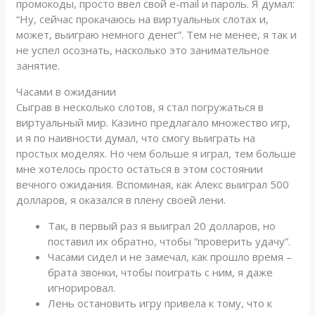
промокоды, просто ввел свой e-mail и пароль. Я думал:
“Ну, сейчас прокачаюсь на виртуальных слотах и,
может, выиграю немного денег”. Тем не менее, я так и
не успел осознать, насколько это занимательное
занятие.
Часами в ожидании
Сыграв в несколько слотов, я стал погружаться в
виртуальный мир. Казино предлагало множество игр,
и я по наивности думал, что смогу выиграть на
простых моделях. Но чем больше я играл, тем больше
мне хотелось просто остаться в этом состоянии
вечного ожидания. Вспоминая, как Алекс выиграл 500
долларов, я оказался в плену своей лени.
Так, в первый раз я выиграл 20 долларов, но
поставил их обратно, чтобы “проверить удачу”.
Часами сидел и не замечал, как прошло время –
брата звонки, чтобы поиграть с ним, я даже
игнорировал.
Лень остановить игру привела к тому, что к