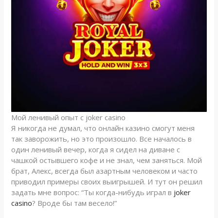
Мой ленивый опыт с joker casino
Я никогда не думал, что онлайн казино смогут меня
так заворожить, но это произошло. Все началось в
один ленивый вечер, когда я сидел на диване с
чашкой остывшего кофе и не знал, чем заняться. Мой
брат, Алекс, всегда был азартным человеком и часто
приводил примеры своих выигрышей. И тут он решил
задать мне вопрос: “Ты когда-нибудь играл в
joker
casino
? Вроде бы там весело!”