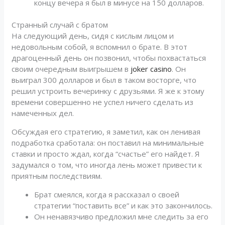
концу вечера я был в минусе на 150 долларов.
Странный случай с братом
На следующий день, сидя с кислым лицом и
недовольным собой, я вспомнил о брате. В этот
драгоценный день он позвонил, чтобы похвастаться
своим очередным выигрышем в
joker casino
. Он
выиграл 300 долларов и был в таком восторге, что
решил устроить вечеринку с друзьями. Я же к этому
времени совершенно не успел ничего сделать из
намеченных дел.
Обсуждая его стратегию, я заметил, как он ленивая
подработка сработала: он поставил на минимальные
ставки и просто ждал, когда “счастье” его найдет. Я
задумался о том, что иногда лень может привести к
приятным последствиям.
Брат смеялся, когда я рассказал о своей
стратегии “поставить все” и как это закончилось.
Он ненавязчиво предложил мне следить за его