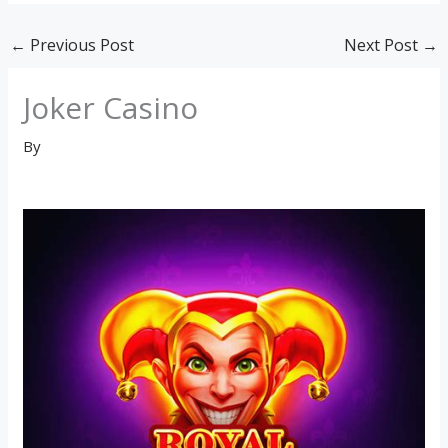
←
Previous Post
Next Post
→
Joker Casino
By