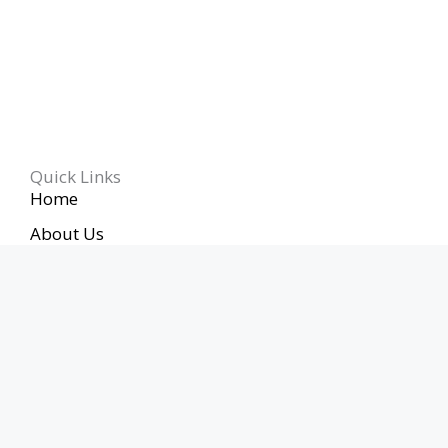
Quick Links
Home
About Us
Contact Us