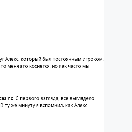
уг Алекс, который был постоянным игроком,
то меня это коснется, но как часто мы
casino
. С первого взгляда, все выглядело
В ту же минуту я вспомнил, как Алекс