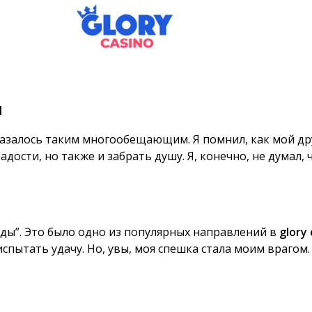
ы
 казалось таким многообещающим. Я помнил, как мой др
ости, но также и забрать душу. Я, конечно, не думал, ч
ды”. Это было одно из популярных направлений в
glory 
спытать удачу. Но, увы, моя спешка стала моим врагом. 