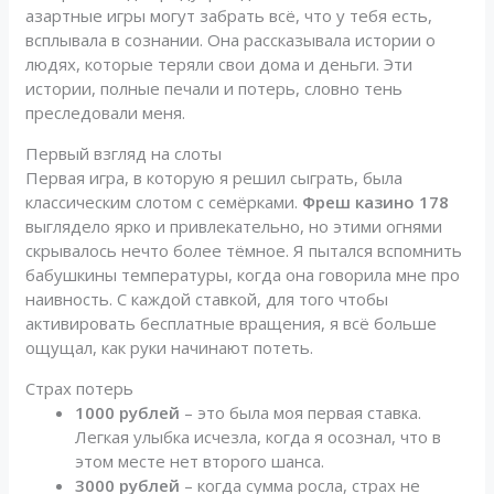
азартные игры могут забрать всё, что у тебя есть,
всплывала в сознании. Она рассказывала истории о
людях, которые теряли свои дома и деньги. Эти
истории, полные печали и потерь, словно тень
преследовали меня.
Первый взгляд на слоты
Первая игра, в которую я решил сыграть, была
классическим слотом с семёрками.
Фреш казино 178
выглядело ярко и привлекательно, но этими огнями
скрывалось нечто более тёмное. Я пытался вспомнить
бабушкины температуры, когда она говорила мне про
наивность. С каждой ставкой, для того чтобы
активировать бесплатные вращения, я всё больше
ощущал, как руки начинают потеть.
Страх потерь
1000 рублей
– это была моя первая ставка.
Легкая улыбка исчезла, когда я осознал, что в
этом месте нет второго шанса.
3000 рублей
– когда сумма росла, страх не