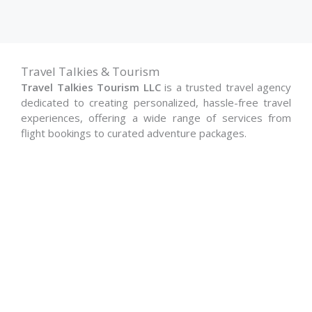
Travel Talkies & Tourism
Travel Talkies Tourism LLC
is a trusted travel agency
dedicated to creating personalized, hassle-free travel
experiences, offering a wide range of services from
flight bookings to curated adventure packages.