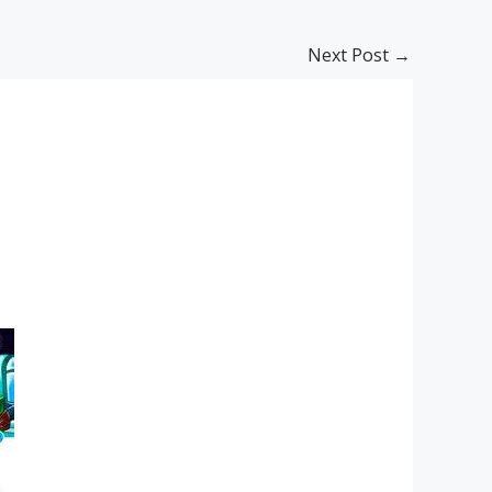
Next Post
→