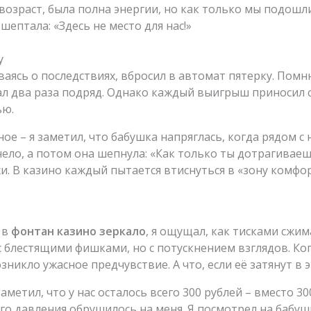
 возраст, была полна энергии, но как только мы подошл
шептала: «Здесь не место для нас!»
у
ваясь о последствиях, вбросил в автомат пятерку. Помню
рал два раза подряд. Однако каждый выигрыш приносил 
ью.
ое – я заметил, что бабушка напряглась, когда рядом с 
нело, а потом она шепнула: «Как только ты дотрагиваеш
и. В казино каждый пытается втиснуться в «зону комфор
 в
фонтан казино зеркало
, я ощущал, как тисками сжим
 блестящими фишками, но с потускнением взглядов. Ког
зникло ужасное предчувствие. А что, если её затянут в 
аметил, что у нас осталось всего 300 рублей – вместо 3
 давления обрушилось на меня. Я посмотрел на бабушку,