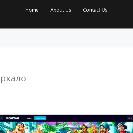
Home
About Us
Contact Us
еркало