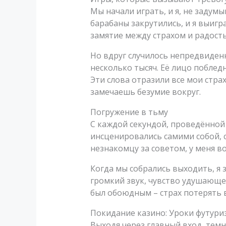
Мы начали играть, и я, не задумы
барабаны закрутились, и я выиг
замятие между страхом и радост
Но вдруг случилось непредвиденн
несколько тысяч. Её лицо поблед
Эти слова отразили все мои страх
замечаешь безумие вокруг.
Погружение в тьму
С каждой секундой, проведённой
инсценировались самими собой, с
незнакомцу за советом, у меня во
Когда мы собрались выходить, я з
громкий звук, чувство удушающего
был обоюдным – страх потерять в
Покидание казино: Уроки футури
Выходя через главный вход, темн