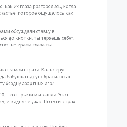
, как их глаза разгорелись, когда
счастье, которое ощущалось как
нами обсуждали ставку в
ься до кнопки, ты теряешь себя».
та», но краем глаза ты
аются мои страхи. Все вокруг
да бабушка вдруг обратилась к
эту бездну азартных игр?
000, с которыми мы зашли. Этот
 и видел её ужас. По сути, страх
га оставалась внутри. Пройдя