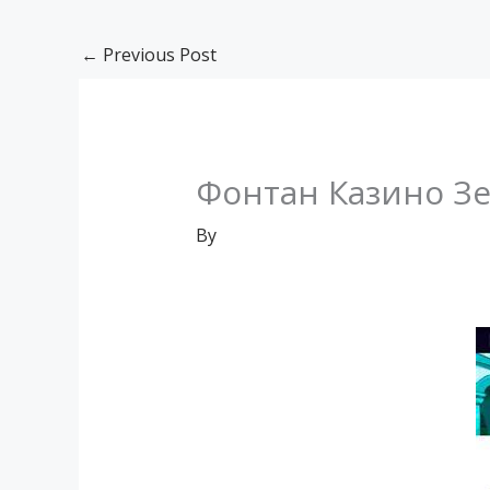
←
Previous Post
Фонтан Казино З
By