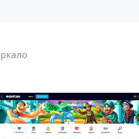
еркало