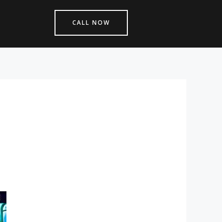
CALL NOW