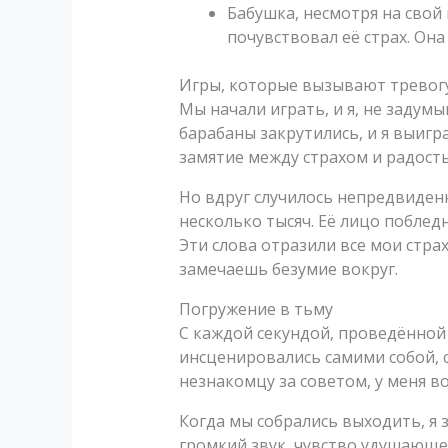
Бабушка, несмотря на свой
почувствовал её страх. Она 
Игры, которые вызывают тревог
Мы начали играть, и я, не задумы
барабаны закрутились, и я выиг
замятие между страхом и радост
Но вдруг случилось непредвиденн
несколько тысяч. Её лицо поблед
Эти слова отразили все мои страх
замечаешь безумие вокруг.
Погружение в тьму
С каждой секундой, проведённой
инсценировались самими собой, с
незнакомцу за советом, у меня во
Когда мы собрались выходить, я з
громкий звук, чувство удушающего