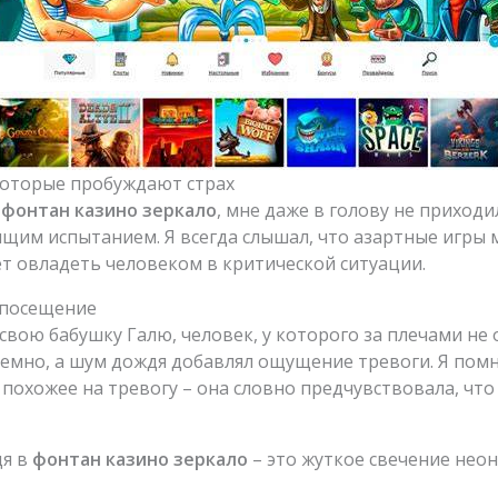
которые пробуждают страх
ь
фонтан казино зеркало
, мне даже в голову не приходи
ящим испытанием. Я всегда слышал, что азартные игры 
ет овладеть человеком в критической ситуации.
 посещение
й свою бабушку Галю, человек, у которого за плечами не
емно, а шум дождя добавлял ощущение тревоги. Я помню
о похожее на тревогу – она словно предчувствовала, что
дя в
фонтан казино зеркало
– это жуткое свечение нео