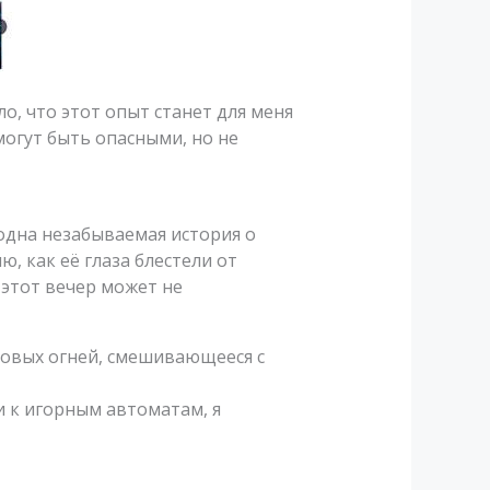
ло, что этот опыт станет для меня
могут быть опасными, но не
 одна незабываемая история о
, как её глаза блестели от
 этот вечер может не
новых огней, смешивающееся с
и к игорным автоматам, я