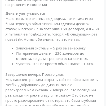
напряжения и сомнения.
Деньги улетучиваются
Мало того, что система подводила, так и сама игра
была чересчур обманчивой. Мы сделали десяток
ставок, и вскоре Лена потеряла 150 долларов, а я – 80.
Я пытался ее подбодрить, говоря: «В следующий раз
повезёт!». Но мы обе знали, что это не так.
Зависания системы – 5 раз за вечеринку.
Потерянные деньги – 230 долларов до
момента, когда мы решили остановиться.
Чувство, что нас просто обманывают – 100%.
Завершение вечера: Просто ужас
Мы, наконец, решили закрыть сайт и пойти смотреть
Netflix. Добравшись до дивана, Лена с
разочарованием сказала: «Наверное, это последний
раз, когда я играю в crazy time casino». Это было не
просто разочарование от потерь, это была глубокая
боль от того, что мы были обмануты системой и