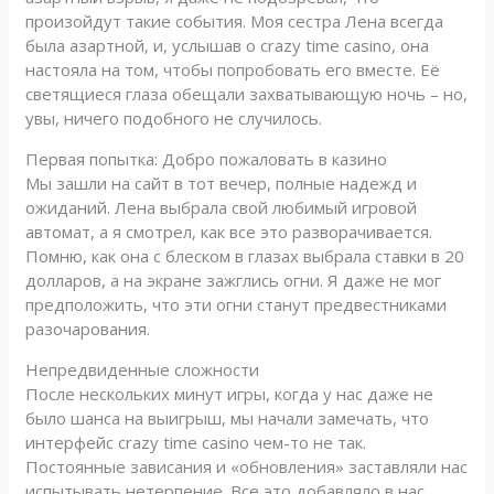
произойдут такие события. Моя сестра Лена всегда
была азартной, и, услышав о crazy time casino, она
настояла на том, чтобы попробовать его вместе. Её
светящиеся глаза обещали захватывающую ночь – но,
увы, ничего подобного не случилось.
Первая попытка: Добро пожаловать в казино
Мы зашли на сайт в тот вечер, полные надежд и
ожиданий. Лена выбрала свой любимый игровой
автомат, а я смотрел, как все это разворачивается.
Помню, как она с блеском в глазах выбрала ставки в 20
долларов, а на экране зажглись огни. Я даже не мог
предположить, что эти огни станут предвестниками
разочарования.
Непредвиденные сложности
После нескольких минут игры, когда у нас даже не
было шанса на выигрыш, мы начали замечать, что
интерфейс crazy time casino чем-то не так.
Постоянные зависания и «обновления» заставляли нас
испытывать нетерпение. Все это добавляло в нас