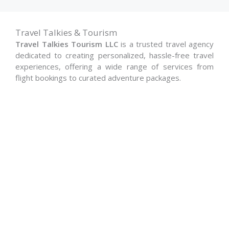
Travel Talkies & Tourism
Travel Talkies Tourism LLC
is a trusted travel agency
dedicated to creating personalized, hassle-free travel
experiences, offering a wide range of services from
flight bookings to curated adventure packages.