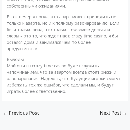
собственными ожиданиями.
В тот вечер я понял, что азарт может приводить не
только к азарте, но и к полному разочарованию. Если
бы я только знал, что только теряемые деньги и
слезы – это то, что ждет нас в crazy time casino, я бы
остался дома и занимался чем-то более
продуктивным.
Выводы
Мой опыт в crazy time casino будет служить
напоминанием, что за азартом всегда стоят риски и
разочарования. Надеюсь, что будущие игроки смогут
избежать тех же ошибок, что сделали мы, и будут
играть более ответственно.
←
Previous Post
Next Post
→