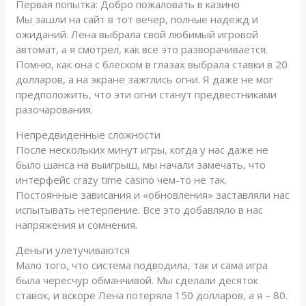
Первая попытка: Добро пожаловать в казино
Мы зашли на сайт в тот вечер, полные надежд и
ожиданий. Лена выбрала свой любимый игровой
автомат, а я смотрел, как все это разворачивается.
Помню, как она с блеском в глазах выбрала ставки в 20
долларов, а на экране зажглись огни. Я даже не мог
предположить, что эти огни станут предвестниками
разочарования.
Непредвиденные сложности
После нескольких минут игры, когда у нас даже не
было шанса на выигрыш, мы начали замечать, что
интерфейс crazy time casino чем-то не так.
Постоянные зависания и «обновления» заставляли нас
испытывать нетерпение. Все это добавляло в нас
напряжения и сомнения.
Деньги улетучиваются
Мало того, что система подводила, так и сама игра
была чересчур обманчивой. Мы сделали десяток
ставок, и вскоре Лена потеряла 150 долларов, а я – 80.