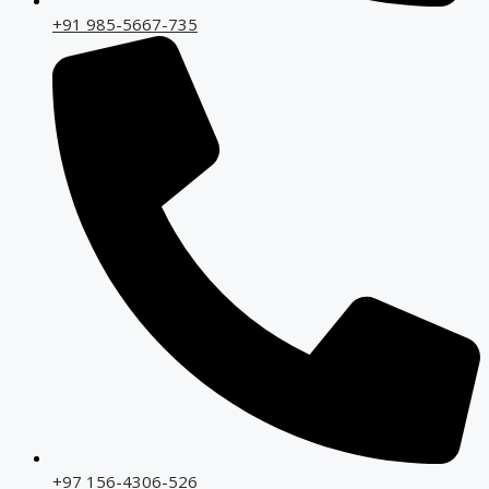
+91 985-5667-735
+97 156-4306-526