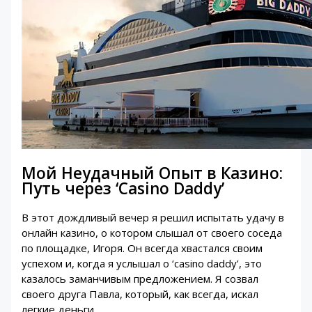
Мой Неудачный Опыт в Казино:
Путь через ‘Casino Daddy’
В этот дождливый вечер я решил испытать удачу в
онлайн казино, о котором слышал от своего соседа
по площадке, Игоря. Он всегда хвастался своим
успехом и, когда я услышал о ‘casino daddy’, это
казалось заманчивым предложением. Я созвал
своего друга Павла, который, как всегда, искал
легкие деньги.