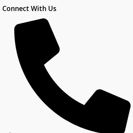
Connect With Us