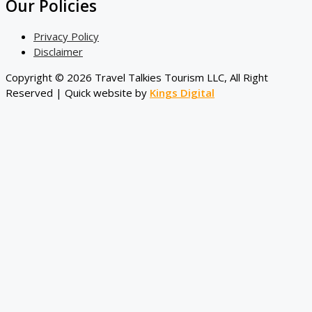
Our Policies
Privacy Policy
Disclaimer
Copyright © 2026 Travel Talkies Tourism LLC, All Right
Reserved | Quick website by
Kings Digital