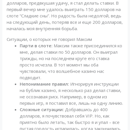
долларов, предвкушая удачу, я стал делать ставки. В
первый вечер мне удалось выиграть 150 долларов на
слоте “Сладкие сны”. Но радость была недолгой, ведь
на следующий день, потеряв все и еще 200 долларов,
началась моя внутренняя борьба.
Ситуации, о которых не говорил Максим
Парти в слоте:
Максим также присоединился ко
мне, делая ставки по 50 долларов. Он выиграл
трижды, но на последнем круге его ставка
просто исчезла. В тот момент мы оба
чувствовали, что волшебное казино нас
подводит.
Непонимание правил:
Игнорируя инструкции
на бублик казино, я несколько раз делал ставки,
не осознавая риск. Например, в одном из
первых игр, я поставил все, лишь на одну линию.
Сложные ситуации:
Добравшись до 400
долларов, я почувствовал себя VIP. Но, как
приятно было летать, так быстро я и упал – все
пустая гордость испарилась, когда закончились