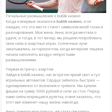
Печальные размышления о bublik казино
Когда я впервые оказался в
bublik казино
, я не
ожидал, что это место станет символом моей тоски и
разочарования. Моя жена, Анна, всегда мечтала о
удаче, и тогда, в тот вечер, мы решили попробовать
свои силы в азартных играх. Солнечные лучи
закатывались за горизонтом, когда вечерняя тишина
начала наполнять воздух непростыми
размышлениями.
Первая встреча с азартом
Зайдя в bublik казино, нас встретил яркий свет и гул
игральных автоматов. Сердце забилось быстрее —
одновременно от волнения и тревоги. Мы купили
фишки на сумму 5000 рублей и сели за стол. Перед
нами сияла искрящаяся рулетка, и мне казалось, что
этот миг изменит нашу жизнь навсегда.
Анна сжимала мои пальцы, её глаза светились