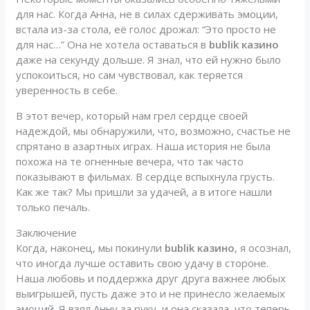
для нас. Когда Анна, не в силах сдерживать эмоции,
встала из-за стола, её голос дрожал: “Это просто не
для нас…” Она не хотела оставаться в
bublik казино
даже на секунду дольше. Я знал, что ей нужно было
успокоиться, но сам чувствовал, как теряется
уверенность в себе.
В этот вечер, который нам грел сердце своей
надеждой, мы обнаружили, что, возможно, счастье не
спрятано в азартных играх. Наша история не была
похожа на те огненные вечера, что так часто
показывают в фильмах. В сердце вспыхнула грусть.
Как же так? Мы пришли за удачей, а в итоге нашли
только печаль.
Заключение
Когда, наконец, мы покинули
bublik казино
, я осознал,
что иногда лучше оставить свою удачу в стороне.
Наша любовь и поддержка друг друга важнее любых
выигрышей, пусть даже это и не принесло желаемых
эмоций. Я взял Анну за руку, и она сказала, что теперь