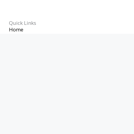
Quick Links
Home
About Us
Contact Us