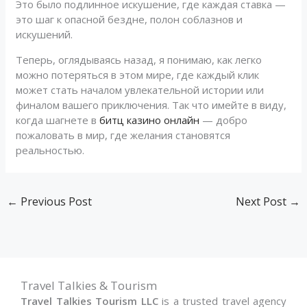
Это было подлинное искушение, где каждая ставка —
это шаг к опасной бездне, полон соблазнов и
искушений.
Теперь, оглядываясь назад, я понимаю, как легко
можно потеряться в этом мире, где каждый клик
может стать началом увлекательной истории или
финалом вашего приключения. Так что имейте в виду,
когда шагнете в
битц казино онлайн
— добро
пожаловать в мир, где желания становятся
реальностью.
←
Previous Post
Next Post
→
Travel Talkies & Tourism
Travel Talkies Tourism LLC
is a trusted travel agency