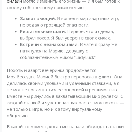
онлайн
могло изменить его жизнь — и я был готов к
своему собственному приключению.
Захват эмоций:
Я вошел в мир азартных игр,
не ведая о грозящей опасности.
Решительные шаги:
Первое, что я сделал, —
выбрал покер. Я был уверен в своих силах.
Встречи с незнакомцами:
В чате я сразу же
наткнулся на Марию, девушку с
соблазнительным ником “LadyLuck”.
Похоть и азарт: вечеринка продолжается
Моя беседа с Марией быстро переросла в флирт. Она
делилась своими уловками и удачными ставками, а я
не мог не восхищаться ее энергией и решимостью.
Вместе мы ринулись в захватывающий мир рулетки. С
каждой ставкой я чувствовал, как растет моя похоть —
не только к игре, но и к этому виртуальному
общению.
В какой-то момент, когда мы начали обсуждать ставки