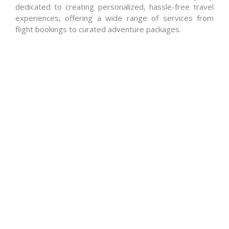
dedicated to creating personalized, hassle-free travel
experiences, offering a wide range of services from
flight bookings to curated adventure packages.